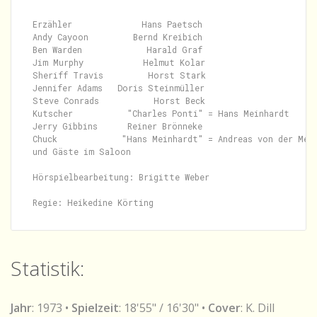
Erzähler              Hans Paetsch

Andy Cayoon         Bernd Kreibich

Ben Warden             Harald Graf

Jim Murphy            Helmut Kolar

Sheriff Travis         Horst Stark

Jennifer Adams   Doris Steinmüller

Steve Conrads           Horst Beck

Kutscher           "Charles Ponti" = Hans Meinhardt

Jerry Gibbins      Reiner Brönneke

Chuck             "Hans Meinhardt" = Andreas von der Mede
und Gäste im Saloon

Hörspielbearbeitung: Brigitte Weber

Statistik:
Jahr
: 1973 •
Spielzeit
: 18'55" / 16'30" •
Cover
: K. Dill