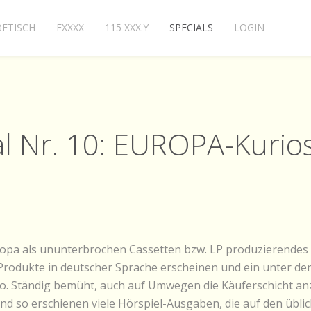
ETISCH
EXXXX
115 XXX.Y
SPECIALS
LOGIN
al Nr. 10: EUROPA-Kurios
pa als ununterbrochen Cassetten bzw. LP produzierendes La
e Produkte in deutscher Sprache erscheinen und ein unter 
o. Ständig bemüht, auch auf Umwegen die Käuferschicht an
nd so erschienen viele Hörspiel-Ausgaben, die auf den üblic