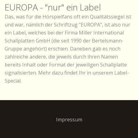
EUROPA - "nur" ein Label
Das, was für die Hörspielfans oft ein Qualitätssiegel ist
und war, nämlich der Schriftzug "EUROPA", ist also nur
ein Label, welches bei der Firma Miller International
Schallplatten GmbH (die seit 1990 der Bertelsmann-
Gruppe angehört) erschien. Daneben gab es noch
zahlreiche andere, die jeweils durch ihren Namen
bereits Inhalt oder Format der jeweiligen Schallplatte
signalisierten. Mehr dazu findet Ihr in unserem Label-
Special.
Impressum