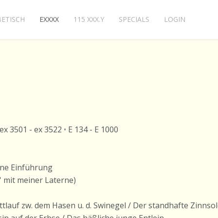
ETISCH
EXXXX
115 XXX.Y
SPECIALS
LOGIN
ex 3501 - ex 3522
•
E 134 - E 1000
ine Einführung
h' mit meiner Laterne)
tlauf zw. dem Hasen u. d. Swinegel / Der standhafte Zinnsol