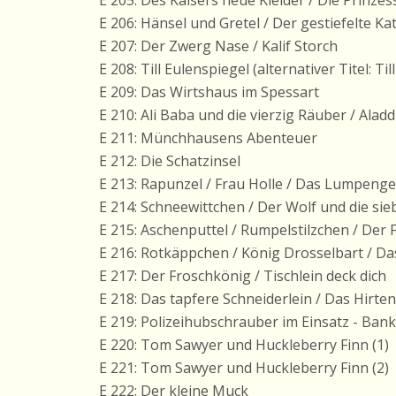
E 205: Des Kaisers neue Kleider / Die Prinzes
E 206: Hänsel und Gretel / Der gestiefelte Ka
E 207: Der Zwerg Nase / Kalif Storch
E 208: Till Eulenspiegel (alternativer Titel: Ti
E 209: Das Wirtshaus im Spessart
E 210: Ali Baba und die vierzig Räuber / Ala
E 211: Münchhausens Abenteuer
E 212: Die Schatzinsel
E 213: Rapunzel / Frau Holle / Das Lumpenge
E 214: Schneewittchen / Der Wolf und die sie
E 215: Aschenputtel / Rumpelstilzchen / Der
E 216: Rotkäppchen / König Drosselbart / D
E 217: Der Froschkönig / Tischlein deck dich
E 218: Das tapfere Schneiderlein / Das Hirte
E 219: Polizeihubschrauber im Einsatz - Ban
E 220: Tom Sawyer und Huckleberry Finn (1)
E 221: Tom Sawyer und Huckleberry Finn (2)
E 222: Der kleine Muck