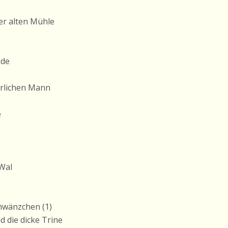
er alten Mühle
ude
hrlichen Mann
e
 Wal
hwänzchen (1)
d die dicke Trine