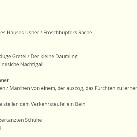
des Hauses Usher / Froschhüpfers Rache
luge Gretel / Der kleine Däumling
inesiche Nachtigall
aner
en / Märchen von einem, der auszog, das Fürchten zu lerne
e stellen dem Verkehrsteufel ein Bein
 zertanzten Schuhe
l