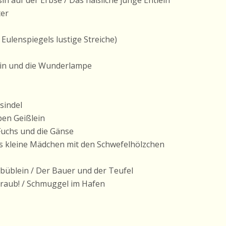
sin auf der Erbse / Das häßliche junge Entlein
ter
ll Eulenspiegels lustige Streiche)
ddin und die Wunderlampe
sindel
ben Geißlein
 Fuchs und die Gänse
as kleine Mädchen mit den Schwefelhölzchen
nbüblein / Der Bauer und der Teufel
kraub! / Schmuggel im Hafen