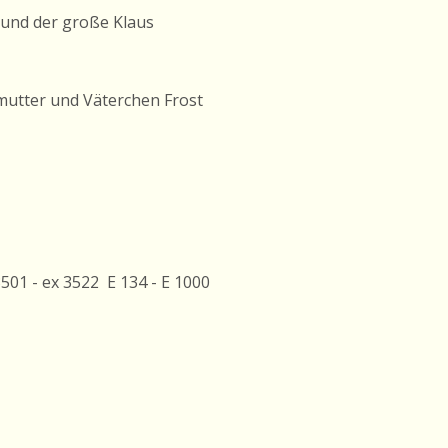
s und der große Klaus
fmutter und Väterchen Frost
3501 - ex 3522
E 134 - E 1000