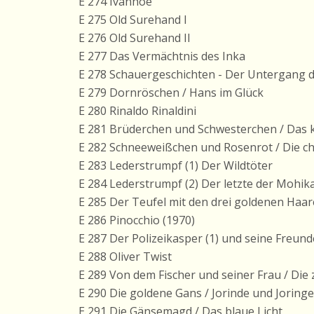
E 274 Ivanhoe
E 275 Old Surehand I
E 276 Old Surehand II
E 277 Das Vermächtnis des Inka
E 278 Schauergeschichten - Der Untergang 
E 279 Dornröschen / Hans im Glück
E 280 Rinaldo Rinaldini
E 281 Brüderchen und Schwesterchen / Das k
E 282 Schneeweißchen und Rosenrot / Die ch
E 283 Lederstrumpf (1) Der Wildtöter
E 284 Lederstrumpf (2) Der letzte der Mohik
E 285 Der Teufel mit den drei goldenen Haar
E 286 Pinocchio (1970)
E 287 Der Polizeikasper (1) und seine Freund
E 288 Oliver Twist
E 289 Von dem Fischer und seiner Frau / Die
E 290 Die goldene Gans / Jorinde und Joringe
E 291 Die Gänsemagd / Das blaue Licht