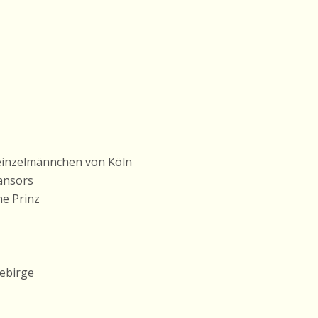
Heinzelmännchen von Köln
mansors
he Prinz
gebirge