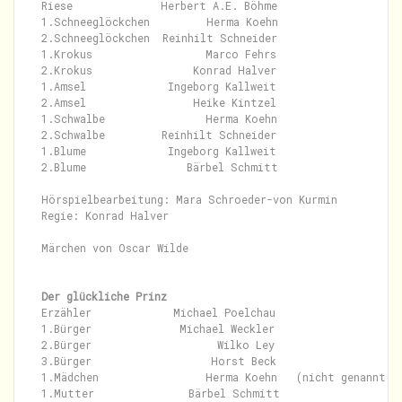
Riese              Herbert A.E. Böhme

1.Schneeglöckchen         Herma Koehn

2.Schneeglöckchen  Reinhilt Schneider

1.Krokus                  Marco Fehrs

2.Krokus                Konrad Halver

1.Amsel             Ingeborg Kallweit

2.Amsel                 Heike Kintzel

1.Schwalbe                Herma Koehn

2.Schwalbe         Reinhilt Schneider

1.Blume             Ingeborg Kallweit

2.Blume                Bärbel Schmitt

Hörspielbearbeitung: Mara Schroeder-von Kurmin

Regie: Konrad Halver

Märchen von Oscar Wilde

Der glückliche Prinz
Erzähler             Michael Poelchau

1.Bürger              Michael Weckler

2.Bürger                    Wilko Ley

3.Bürger                   Horst Beck

1.Mädchen                 Herma Koehn   (nicht genannt)

1.Mutter               Bärbel Schmitt
