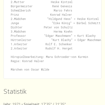
2.Mutter                Heike Kintzel

Bürgermeister            René Genesis

Schwälberich              Marco Fehrs

Prinz                   Konrad Halver

2.Mädchen             "Hildgund Hess" = Heike Kintzel

Junge                    "Eike König" = Bärbel Schmitt

Dichter             Peter von Schultz

3.Mädchen                 Herma Koehn

Professor           "Edgar Maschmann" = Kurt Blachy

Hüttenleiter            "Kurt Blachy" = Edgar Maschmann

1.Arbeiter           Rolf E. Schenker

2.Arbeiter           Rudolf H. Herget

Hörspielbearbeitung: Mara Schroeder-von Kurmin

Regie: Konrad Halver

Statistik
Jahr
: 1971 •
Spielzeit
: 17'35" / 21'35"