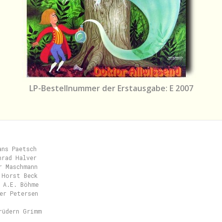
LP-Bestellnummer der Erstausgabe: E 2007
ns Paetsch

rad Halver

r Maschmann

 Horst Beck

 A.E. Böhme

er Petersen

rüdern Grimm
