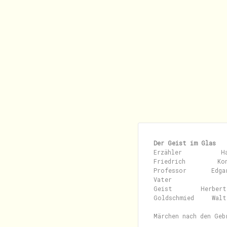
Der Geist im Glas
Erzähler           Ha
Friedrich         Kon
Professor       Edga
Vater               
Geist        Herbert
Goldschmied     Walt
Märchen nach den Geb