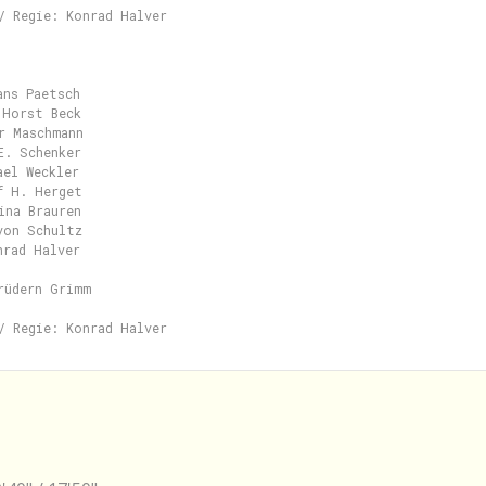
/ Regie: Konrad Halver

ns Paetsch

Horst Beck

r Maschmann

. Schenker

el Weckler

f H. Herget

na Brauren

von Schultz

rad Halver

rüdern Grimm
