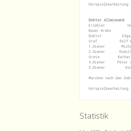
Hörspielbearbeitung 
Doktor Allwissend
Erzähler           Ha
Bauer Krebs          
Doktor          Edga
Graf           Rolf E
1.Diener        Micha
2.Diener       Rudol
Grete         Kathari
4.Diener      Peter 
3.Diener          Kon
Märchen nach den Geb
Statistik