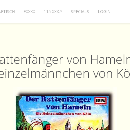
ETISCH
EXXXX
115 XXX.Y
SPECIALS
LOGIN
attenfänger von Hameln
einzelmännchen von Kö