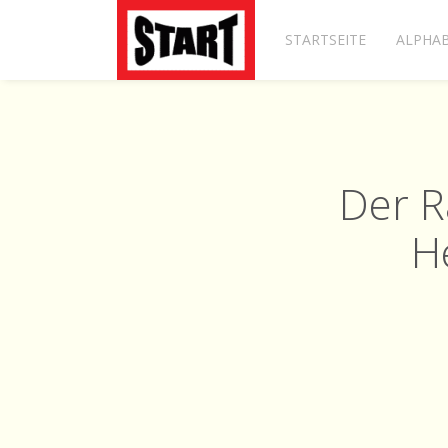
STARTSEITE
ALPHAB
Der R
H