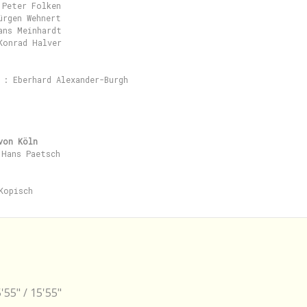
Peter Folken

rgen Wehnert

ans Meinhardt

Konrad Halver

 : Eberhard Alexander-Burgh

von Köln
Hans Paetsch

5'55" / 15'55"