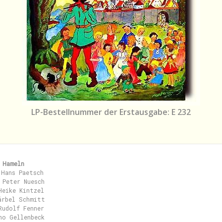
LP-Bestellnummer der Erstausgabe: E 232
 Hameln
Hans Paetsch

 Peter Nuesch

eike Kintzel

ärbel Schmitt

udolf Fenner

no Gellenbeck
