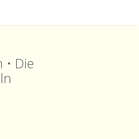
 • Die
ln