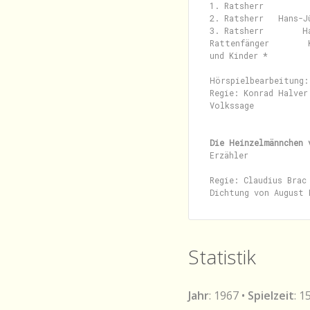
1. Ratsherr          
2. Ratsherr   Hans-Jü
3. Ratsherr        H
Rattenfänger        
und Kinder *

Hörspielbearbeitung:
Regie: Konrad Halver

Volkssage

Die Heinzelmännchen 
Erzähler             
Regie: Claudius Brac

Statistik
Jahr
: 1967 •
Spielzeit
: 1