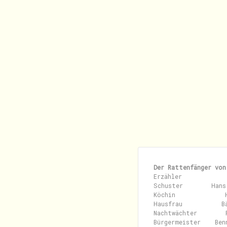
Der Rattenfänger von
Erzähler             
Schuster        Hans
Köchin              H
Hausfrau           B
Nachtwächter        R
Bürgermeister    Ben