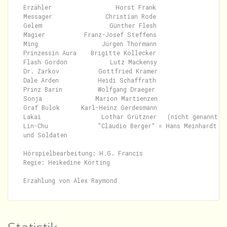
Erzähler                  Horst Frank

Messager               Christian Rode

Gelem                   Günther Flesh

Magier           Franz-Josef Steffens

Ming                  Jürgen Thormann

Prinzessin Aura    Brigitte Kollecker

Flash Gordon            Lutz Mackensy

Dr. Zarkov           Gottfried Kramer

Dale Arden           Heidi Schaffrath

Prinz Barin          Wolfgang Draeger

Sonja               Marion Martienzen

Graf Bulok      Karl-Heinz Gerdesmann

Lakai                 Lothar Grützner   (nicht genannt)

Lin-Chu              "Claudio Berger" = Hans Meinhardt

und Soldaten

Hörspielbearbeitung: H.G. Francis

Regie: Heikedine Körting
