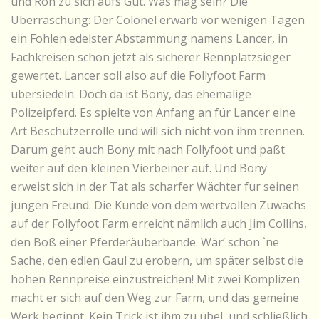
und Ron zu sich aufs Gut. Was mag sein? Die
Überraschung: Der Colonel erwarb vor wenigen Tagen
ein Fohlen edelster Abstammung namens Lancer, in
Fachkreisen schon jetzt als sicherer Rennplatzsieger
gewertet. Lancer soll also auf die Follyfoot Farm
übersiedeln. Doch da ist Bony, das ehemalige
Polizeipferd. Es spielte von Anfang an für Lancer eine
Art Beschützerrolle und will sich nicht von ihm trennen.
Darum geht auch Bony mit nach Follyfoot und paßt
weiter auf den kleinen Vierbeiner auf. Und Bony
erweist sich in der Tat als scharfer Wächter für seinen
jungen Freund. Die Kunde von dem wertvollen Zuwachs
auf der Follyfoot Farm erreicht nämlich auch Jim Collins,
den Boß einer Pferderäuberbande. Wär‘ schon `ne
Sache, den edlen Gaul zu erobern, um später selbst die
hohen Rennpreise einzustreichen! Mit zwei Komplizen
macht er sich auf den Weg zur Farm, und das gemeine
Werk beginnt. Kein Trick ist ihm zu übel, und schließlich