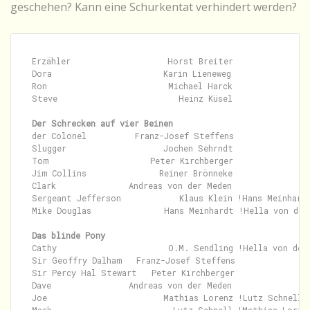
geschehen? Kann eine Schurkentat verhindert werden?
Erzähler                    Horst Breiter

Dora                       Karin Lieneweg

Ron                         Michael Harck

Steve                         Heinz Küsel

Der Schrecken auf vier Beinen
der Colonel          Franz-Josef Steffens

Slugger                    Jochen Sehrndt

Tom                     Peter Kirchberger

Jim Collins               Reiner Brönneke

Clark               Andreas von der Meden

Sergeant Jefferson            Klaus Klein !Hans Meinhardt
Mike Douglas               Hans Meinhardt !Hella von der 
Das blinde Pony
Cathy                       O.M. Sendling !Hella von der 
Sir Geoffry Dalham   Franz-Josef Steffens

Sir Percy Hal Stewart   Peter Kirchberger

Dave                Andreas von der Meden

Joe                        Mathias Lorenz !Lutz Schnell
