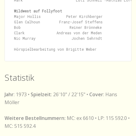
Mark                         Lutz Schnell !Mathias Lorenz
Wildwest auf Follyfoot
Major Hollis            Peter Kirchberger

Glen Calhoun         Franz-Josef Steffens

Bob                       Reiner Brönneke

Clark               Andreas von der Meden

Nic Murray                 Jochen Sehrndt

Statistik
Jahr
: 1973 •
Spielzeit
: 26'10" / 22'15" •
Cover
: Hans
Möller
Weitere Bestellnummern:
MC: ex 6610 • LP: 115 592.0 •
MC: 515 592.4