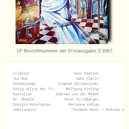
LP-Bestellnummer der Erstausgabe: E 2067
Erzähler                      Hans Paetsch

Hui Buh                        Hans Clarin

Küchenjunge           Stephan Chrzescinski

König Julius der 111.     Wolfgang Kieling

Kastellan            Andreas von der Meden

Mr. Meyala               Peter Kirchberger

Königin Konstanzia         Marianne Kehlau

Auktionator                 "Raimund Hess" = Andreas von