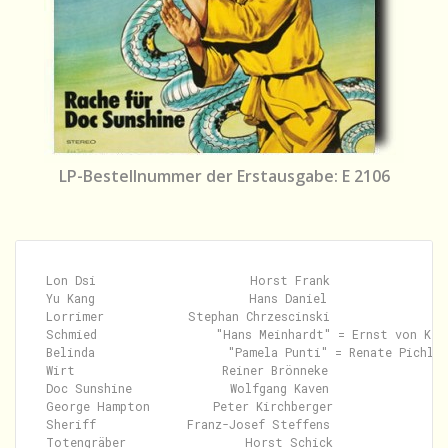
LP-Bestellnummer der Erstausgabe: E 2106
Lon Dsi                      Horst Frank

Yu Kang                      Hans Daniel

Lorrimer            Stephan Chrzescinski

Schmied                 "Hans Meinhardt" = Ernst von Klip
Belinda                   "Pamela Punti" = Renate Pichler

Wirt                     Reiner Brönneke

Doc Sunshine              Wolfgang Kaven

George Hampton         Peter Kirchberger

Sheriff             Franz-Josef Steffens

Totengräber                 Horst Schick
