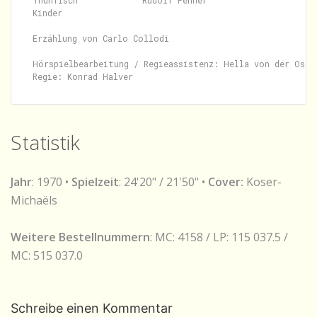
Thunfisch             Rudolf Fenner

Kinder

Erzählung von Carlo Collodi

Hörspielbearbeitung / Regieassistenz: Hella von der Osten
Statistik
Jahr
: 1970 •
Spielzeit
: 24'20" / 21'50" •
Cover:
Koser-
Michaëls
Weitere Bestellnummern
: MC: 4158 / LP: 115 037.5 /
MC: 515 037.0
Schreibe einen Kommentar