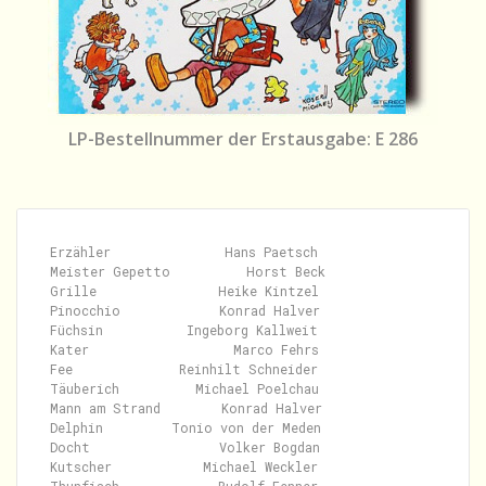
LP-Bestellnummer der Erstausgabe: E 286
Erzähler               Hans Paetsch

Meister Gepetto          Horst Beck

Grille                Heike Kintzel

Pinocchio             Konrad Halver

Füchsin           Ingeborg Kallweit

Kater                   Marco Fehrs

Fee              Reinhilt Schneider

Täuberich          Michael Poelchau

Mann am Strand        Konrad Halver

Delphin         Tonio von der Meden

Docht                 Volker Bogdan

Kutscher            Michael Weckler
