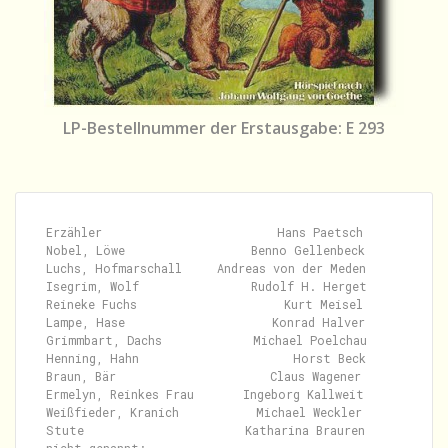
LP-Bestellnummer der Erstausgabe: E 293
Erzähler                         Hans Paetsch

Nobel, Löwe                  Benno Gellenbeck

Luchs, Hofmarschall     Andreas von der Meden

Isegrim, Wolf                Rudolf H. Herget

Reineke Fuchs                     Kurt Meisel

Lampe, Hase                     Konrad Halver

Grimmbart, Dachs             Michael Poelchau

Henning, Hahn                      Horst Beck

Braun, Bär                      Claus Wagener

Ermelyn, Reinkes Frau       Ingeborg Kallweit

Weißfieder, Kranich           Michael Weckler

Stute                       Katharina Brauren
