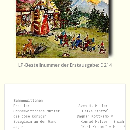
LP-Bestellnummer der Erstausgabe: E 214
Schneewittchen
Erzähler                        Sven H. Mahler

Schneewittchens Mutter           Heike Kintzel

die böse Königin               Dagmar Kottkamp *

Spieglein an der Wand            Konrad Halver   (nicht g
Jäger                            "Karl Kramer" = Hans Mei