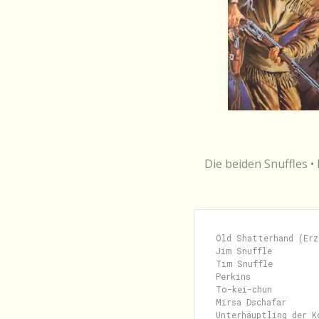
Die beiden Snuffles •
Old Shatterhand (Erz
Jim Snuffle         
Tim Snuffle         
Perkins              
To-kei-chun         
Mirsa Dschafar      
Unterhäuptling der K