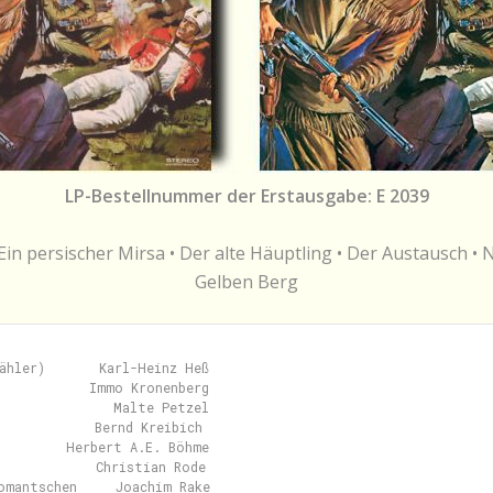
LP-Bestellnummer der Erstausgabe: E 2039
 Ein persischer Mirsa • Der alte Häuptling • Der Austausch •
Gelben Berg
ähler)       Karl-Heinz Heß

            Immo Kronenberg

               Malte Petzel

            Bernd Kreibich

         Herbert A.E. Böhme

             Christian Rode

omantschen     Joachim Rake
