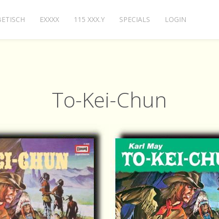
ETISCH
EXXXX
115 XXX.Y
SPECIALS
LOGIN
To-Kei-Chun