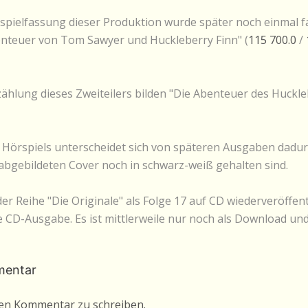
pielfassung dieser Produktion wurde später noch einmal fas
teuer von Tom Sawyer und Huckleberry Finn" (
115 700.0
/
zählung dieses Zweiteilers bilden "Die Abenteuer des Huckle
 Hörspiels unterscheidet sich von späteren Ausgaben dadurc
 abgebildeten Cover noch in schwarz-weiß gehalten sind.
er Reihe "Die Originale" als Folge 17 auf CD wiederveröffent
e CD-Ausgabe. Es ist mittlerweile nur noch als Download un
mentar
nen Kommentar zu schreiben.