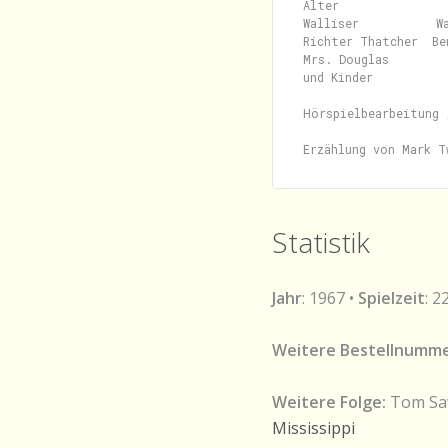
Alter                
Walliser           Wa
Richter Thatcher  Be
Mrs. Douglas        
und Kinder

Hörspielbearbeitung 
Statistik
Jahr
: 1967 •
Spielzeit
: 2
Weitere Bestellnumme
Weitere Folge:
Tom Saw
Mississippi