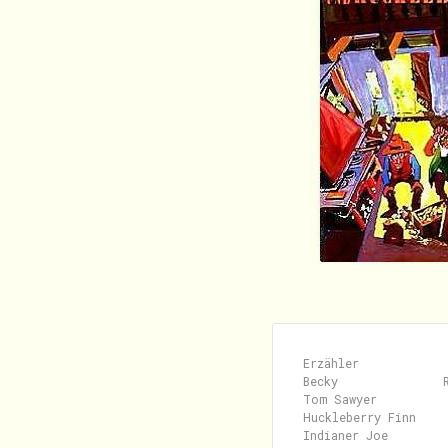
Erzähler             
Becky               R
Tom Sawyer          
Huckleberry Finn     
Indianer Joe        