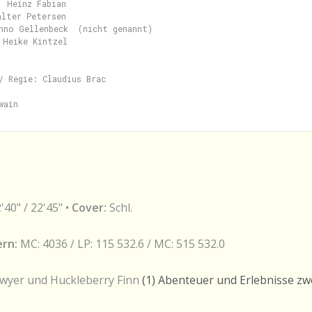
 Heinz Fabian

lter Petersen

nno Gellenbeck  (nicht genannt)

 Heike Kintzel

/ Regie: Claudius Brac

2'40" / 22'45" •
Cover:
Schl.
rn:
MC: 4036 / LP: 115 532.6 / MC: 515 532.0
yer und Huckleberry Finn
(1) Abenteuer und Erlebnisse z