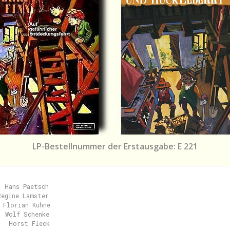
LP-Bestellnummer der Erstausgabe: E 221
 Hans Paetsch

egine Lamster

 Florian Kühne

 Wolf Schenke

   Horst Fleck
