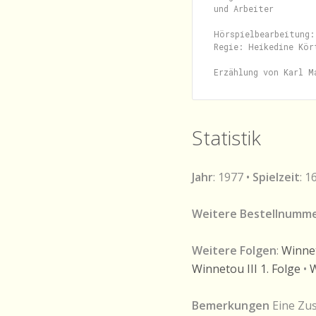
und Arbeiter

Hörspielbearbeitung:
Regie: Heikedine Kört
Statistik
Jahr
: 1977 •
Spielzeit
: 1
Weitere Bestellnumm
Weitere Folgen
:
Winnet
Winnetou III 1. Folge
•
W
Bemerkungen
Eine Zus