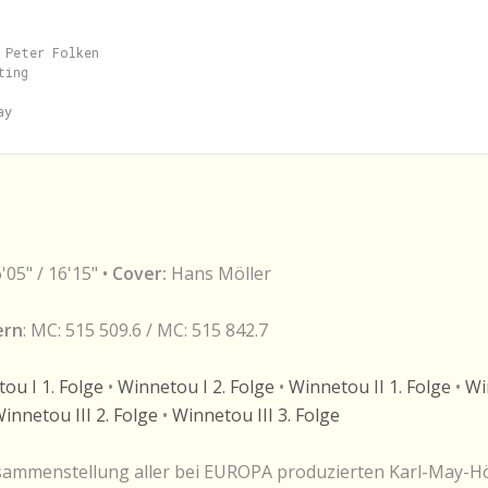
 Peter Folken

ing

6'05" / 16'15" •
Cover:
Hans Möller
ern
: MC: 515 509.6 / MC: 515 842.7
ou I 1. Folge
•
Winnetou I 2. Folge
•
Winnetou II 1. Folge
•
Wi
innetou III 2. Folge
•
Winnetou III 3. Folge
ammenstellung aller bei EUROPA produzierten Karl-May-Hörs