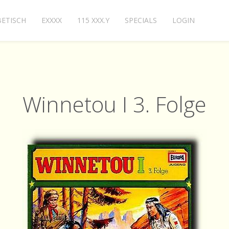
ETISCH
EXXXX
115 XXX.Y
SPECIALS
LOGIN
Winnetou I 3. Folge