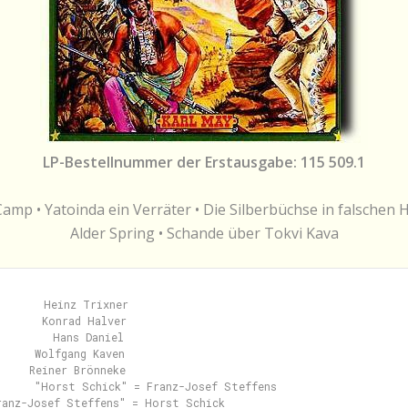
LP-Bestellnummer der Erstausgabe: 115 509.1
amp • Yatoinda ein Verräter • Die Silberbüchse in falschen
Alder Spring • Schande über Tokvi Kava
       Heinz Trixner

       Konrad Halver

        Hans Daniel

     Wolfgang Kaven

    Reiner Brönneke

      "Horst Schick" = Franz-Josef Steffens

ranz-Josef Steffens" = Horst Schick
