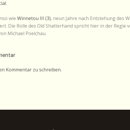
ial
.
enso wie
Winnetou III (3)
, neun Jahre nach Entstehung des W
rt. Die Rolle des Old Shatterhand spricht hier in der Regie
von Michael Poelchau.
mentar
nen Kommentar zu schreiben.