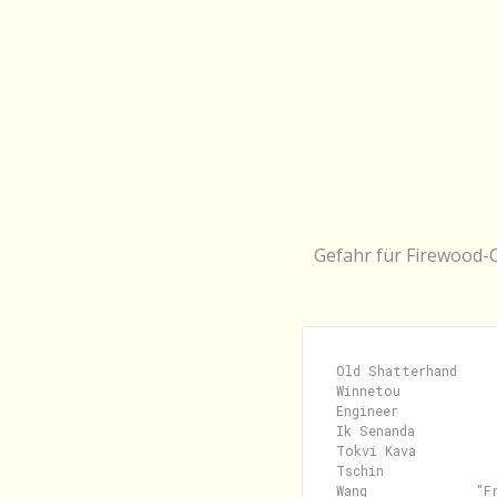
Gefahr für Firewood-C
Old Shatterhand     
Winnetou            
Engineer             
Ik Senanda           
Tokvi Kava           
Tschin              
Wang              "F