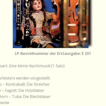
LP-Bestellnummer der Erstausgabe: E 201
zart:
Eine kleine Nachtmusik
(1. Satz)
chesters werden vorgestellt:
lo – Kontrabaß: Die Streicher
e – Fagott: Die Holzbläser
orn – Tuba: Die Blechbläser
mente