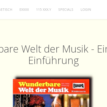
ETISCH
EXXXX
115 XXX.Y
SPECIALS
LOGIN
re Welt der Musik - Ei
Einführung