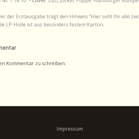
0'40" / 18'10" •
Cover
: Lutz Jöckel, Puppe: Hamburger Rump
ver der Erstausgabe trägt den Hinweis "Hier seht Ihr alle zwö
ie LP-Hülle ist aus besonders festem Karton.
mentar
nen Kommentar zu schreiben.
Impressum