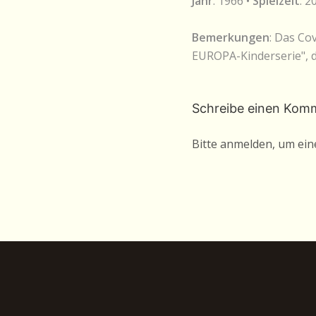
Jahr
: 1966 •
Spielzeit
: 2
Bemerkungen
: Das Co
EUROPA-Kinderserie", d
Schreibe einen Kom
Bitte anmelden, um ei