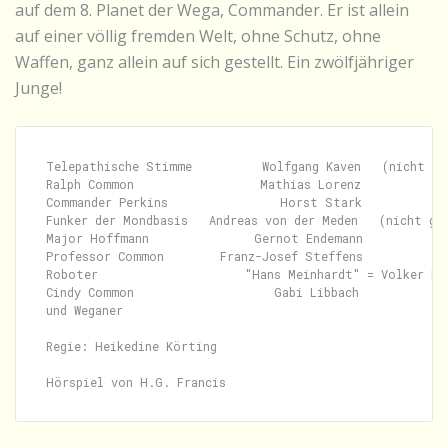
auf dem 8. Planet der Wega, Commander. Er ist allein
auf einer völlig fremden Welt, ohne Schutz, ohne
Waffen, ganz allein auf sich gestellt. Ein zwölfjähriger
Junge!
Telepathische Stimme          Wolfgang Kaven   (nicht gen
Ralph Common                  Mathias Lorenz

Commander Perkins                Horst Stark

Funker der Mondbasis   Andreas von der Meden   (nicht gen
Major Hoffmann               Gernot Endemann

Professor Common        Franz-Josef Steffens

Roboter                     "Hans Meinhardt" = Volker Bog
Cindy Common                    Gabi Libbach

und Weganer

Regie: Heikedine Körting
