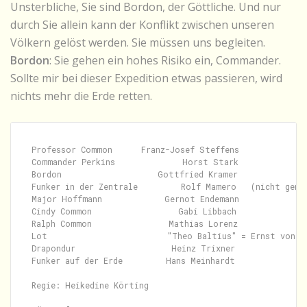
Unsterbliche, Sie sind Bordon, der Göttliche. Und nur
durch Sie allein kann der Konflikt zwischen unseren
Völkern gelöst werden. Sie müssen uns begleiten.
Bordon
: Sie gehen ein hohes Risiko ein, Commander.
Sollte mir bei dieser Expedition etwas passieren, wird
nichts mehr die Erde retten.
Professor Common      Franz-Josef Steffens

Commander Perkins              Horst Stark

Bordon                    Gottfried Kramer

Funker in der Zentrale         Rolf Mamero   (nicht genan
Major Hoffmann             Gernot Endemann

Cindy Common                  Gabi Libbach

Ralph Common                Mathias Lorenz

Lot                         "Theo Baltius" = Ernst von Kl
Drapondur                    Heinz Trixner

Funker auf der Erde         Hans Meinhardt

Regie: Heikedine Körting
