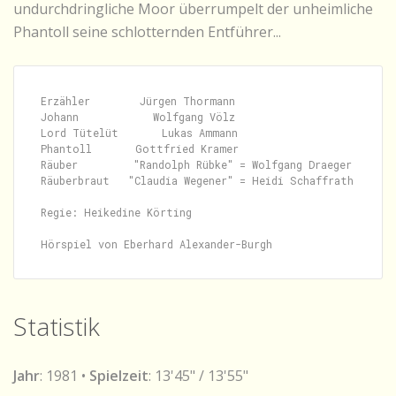
undurchdringliche Moor überrumpelt der unheimliche
Phantoll seine schlotternden Entführer...
Erzähler        Jürgen Thormann

Johann            Wolfgang Völz

Lord Tütelüt       Lukas Ammann

Phantoll       Gottfried Kramer

Räuber         "Randolph Rübke" = Wolfgang Draeger

Räuberbraut   "Claudia Wegener" = Heidi Schaffrath

Regie: Heikedine Körting

Statistik
Jahr
: 1981 •
Spielzeit
: 13'45" / 13'55"