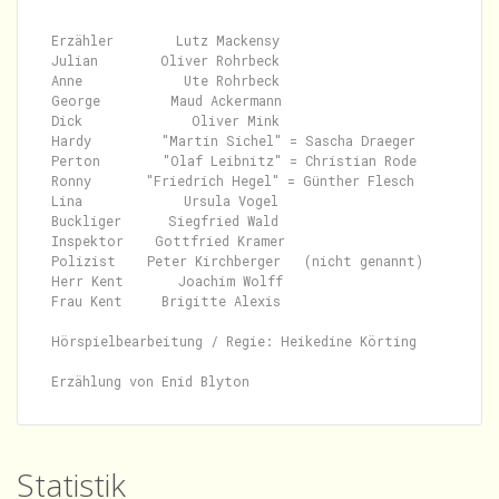
Erzähler        Lutz Mackensy

Julian        Oliver Rohrbeck

Anne             Ute Rohrbeck

George         Maud Ackermann

Dick              Oliver Mink

Hardy         "Martin Sichel" = Sascha Draeger

Perton        "Olaf Leibnitz" = Christian Rode

Ronny       "Friedrich Hegel" = Günther Flesch

Lina             Ursula Vogel

Buckliger      Siegfried Wald

Inspektor    Gottfried Kramer

Polizist    Peter Kirchberger   (nicht genannt)

Herr Kent       Joachim Wolff

Frau Kent     Brigitte Alexis

Hörspielbearbeitung / Regie: Heikedine Körting

Statistik