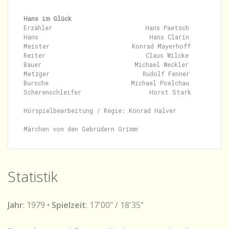
Hans im Glück
Erzähler                          Hans Paetsch

Hans                               Hans Clarin

Meister                       Konrad Mayerhoff

Reiter                            Claus Wilcke

Bauer                          Michael Weckler

Metzger                          Rudolf Fenner

Bursche                       Michael Poelchau

Scherenschleifer                   Horst Stark

Hörspielbearbeitung / Regie: Konrad Halver

Statistik
Jahr
: 1979 •
Spielzeit
: 17'00" / 18'35"