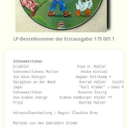
LP-Bestellnummer der Erstausgabe: 175 001.1
Schneewittchen
Erzähler                        Sven H. Mahler

Schneewittchens Mutter           Heike Kintzel

die böse Königin               Dagmar Kottkamp *

Spieglein an der Wand            Konrad Halver   (nicht g
Jäger                            "Karl Kramer" = Hans Mei
Schneewittchen                  Susanne Sierig

die sieben Zwerge      Sieben Hamburger Kinder **

Prinz                            Konrad Halver

Hörspielbearbeitung / Regie: Claudius Brac

Märchen von den Gebrüdern Grimm
